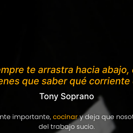
mpre te arrastra hacia abajo, 
ienes que saber qué corriente 
Tony Soprano
nte importante,
cocinar
y deja que nos
del trabajo sucio.